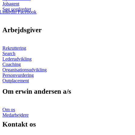
Jobagent
Søg uopfordret
Linkedin
Facebook
Arbejdsgiver
Rekruttering
Search
Lederudvikling
Coaching
Organisationsudvikling
Personvurdering
Outplacement
Om erwin andersen a/s
Om os
Medarbejdere
Kontakt os