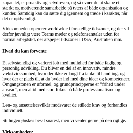
kapacitet, er proaktiv og selvdreven, og så evner du at skabe et
stærkt og motiverende samarbejde på tværs af både organisation og
kunder. Samtidig kan du sætte dig igennem og træde i karakter, når
det er nødvendigt.
Virksomheden opererer worldwide i forskellige tidszoner, og der vil
derfor jævnligt være Teams møder og telefonsamtaler uden for
normal arbejdstid, der afspejler tidszoner i USA, Australien mm.
Hvad du kan forvente
Et selvstændigt og varieret job med mulighed for både faglig og
personlig udvikling. Du bliver en del af en innovativ, mindre
vækstvirksomhed, hvor der ikke er langt fra tanke til handling, og
hvor der er plads til, at du byder ind med dine ideer og kompetencer.
Omgangstonen er uformel, og grundprincipperne er ”frihed under
ansvar”, men altid med stort fokus på både professionalisme og
kvalitet.
Løn- og ansættelsesvilkår modsvarer de stillede krav og forhandles
individuelt.
Stillingen ønskes besat snarest, men vi venter gerne på den rigtige.
Virksomheden: