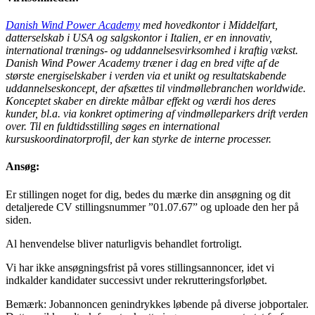
Danish Wind Power Academy
med hovedkontor i Middelfart,
datterselskab i USA og salgskontor i Italien, er en innovativ,
international trænings- og uddannelsesvirksomhed i kraftig vækst.
Danish Wind Power Academy træner i dag en bred vifte af de
største energiselskaber i verden via et unikt og resultatskabende
uddannelseskoncept, der afsættes til vindmøllebranchen worldwide.
Konceptet skaber en direkte målbar effekt og værdi hos deres
kunder, bl.a. via konkret optimering af vindmølleparkers drift verden
over. Til en fuldtidsstilling søges en international
kursuskoordinatorprofil, der kan styrke de interne processer.
Ansøg:
Er stillingen noget for dig, bedes du mærke din ansøgning og dit
detaljerede CV stillingsnummer ”01.07.67” og uploade den her på
siden.
Al henvendelse bliver naturligvis behandlet fortroligt.
Vi har ikke ansøgningsfrist på vores stillingsannoncer, idet vi
indkalder kandidater successivt under rekrutteringsforløbet.
Bemærk: Jobannoncen genindrykkes løbende på diverse jobportaler.