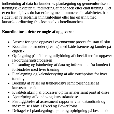
indhentning af data fra kunderne, planlægning og gennemførelse af
træningsaktiviteter, til facilitering af feedback efter endt træning. Det
er en fordel, hvis du har erfaring med kommercielle aktiviteter, har
siddet i en rejseplanlægningsafdeling eller har erfaring med
kursuskoordinering fra eksempelvis hotelbranchen.
Koordinator – dette er nogle af opgaverne
Ansvar for egne opgaver i ovennævnte proces fra start til slut
Koordinationsmøder (Teams) med både trænere og kunder på
engelsk
Opfølgning på aftaler og udfyldning af checklister for opgaver
i koordineringsprocessen
Indsamling og håndtering af data og information fra kunden i
forbindelse med hver træning
Planlægning og kalenderstyring af alle touchpoints for hver
træning
Booking af rejser og trænerudstyr samt forsendelser af
kursusmateriale
Kvalitetssikring af processer og materialer samt print af disse
Ajourføring af kunde- og kursistdatabase
Færdiggørelse af assessment-rapporter vha. dataudtræk og
indsættelse i hhv. i Excel og PowerPoint
Deltagelse i planlægningsmøder og opfølgning på besluttede