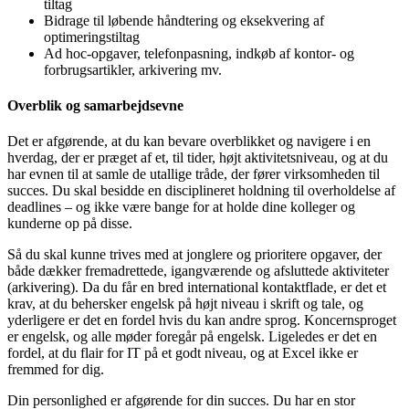
tiltag
Bidrage til løbende håndtering og eksekvering af
optimeringstiltag
Ad hoc-opgaver, telefonpasning, indkøb af kontor- og
forbrugsartikler, arkivering mv.
Overblik og samarbejdsevne
Det er afgørende, at du kan bevare overblikket og navigere i en
hverdag, der er præget af et, til tider, højt aktivitetsniveau, og at du
har evnen til at samle de utallige tråde, der fører virksomheden til
succes. Du skal besidde en disciplineret holdning til overholdelse af
deadlines – og ikke være bange for at holde dine kolleger og
kunderne op på disse.
Så du skal kunne trives med at jonglere og prioritere opgaver, der
både dækker fremadrettede, igangværende og afsluttede aktiviteter
(arkivering). Da du får en bred international kontaktflade, er det et
krav, at du behersker engelsk på højt niveau i skrift og tale, og
yderligere er det en fordel hvis du kan andre sprog. Koncernsproget
er engelsk, og alle møder foregår på engelsk. Ligeledes er det en
fordel, at du flair for IT på et godt niveau, og at Excel ikke er
fremmed for dig.
Din personlighed er afgørende for din succes. Du har en stor