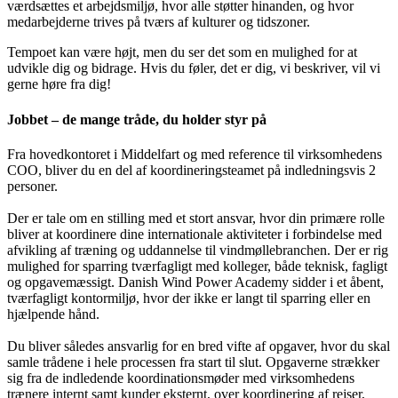
værdsættes et arbejdsmiljø, hvor alle støtter hinanden, og hvor
medarbejderne trives på tværs af kulturer og tidszoner.
Tempoet kan være højt, men du ser det som en mulighed for at
udvikle dig og bidrage. Hvis du føler, det er dig, vi beskriver, vil vi
gerne høre fra dig!
Jobbet – de mange tråde, du holder styr på
Fra hovedkontoret i Middelfart og med reference til virksomhedens
COO, bliver du en del af koordineringsteamet på indledningsvis 2
personer.
Der er tale om en stilling med et stort ansvar, hvor din primære rolle
bliver at koordinere dine internationale aktiviteter i forbindelse med
afvikling af træning og uddannelse til vindmøllebranchen. Der er rig
mulighed for sparring tværfagligt med kolleger, både teknisk, fagligt
og opgavemæssigt. Danish Wind Power Academy sidder i et åbent,
tværfagligt kontormiljø, hvor der ikke er langt til sparring eller en
hjælpende hånd.
Du bliver således ansvarlig for en bred vifte af opgaver, hvor du skal
samle trådene i hele processen fra start til slut. Opgaverne strækker
sig fra de indledende koordinationsmøder med virksomhedens
trænere internt samt kunder eksternt, over koordinering af rejser,