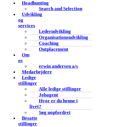
Headhunting
Search and Selection
Udvikling
og
services
Lederudvikling
Organisationsudvikling
Coaching
Outplacement
Om
os
erwin andersen a/s
Medarbejdere
Ledige
stillinger
Alle ledige stillinger
Jobagent
Hvor er du henne i
livet?
Søg uopfordret
Besatte
stillinger