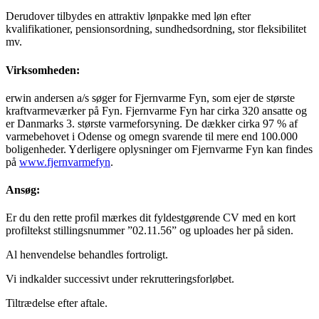
Derudover tilbydes en attraktiv lønpakke med løn efter
kvalifikationer, pensionsordning, sundhedsordning, stor fleksibilitet
mv.
Virksomheden:
erwin andersen a/s søger for Fjernvarme Fyn, som ejer de største
kraftvarmeværker på Fyn. Fjernvarme Fyn har cirka 320 ansatte og
er Danmarks 3. største varmeforsyning. De dækker cirka 97 % af
varmebehovet i Odense og omegn svarende til mere end 100.000
boligenheder. Yderligere oplysninger om Fjernvarme Fyn kan findes
på
www.fjernvarmefyn
.
Ansøg:
Er du den rette profil mærkes dit fyldestgørende CV med en kort
profiltekst stillingsnummer ”02.11.56” og uploades her på siden.
Al henvendelse behandles fortroligt.
Vi indkalder successivt under rekrutteringsforløbet.
Tiltrædelse efter aftale.