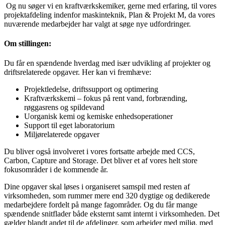
Og nu søger vi en kraftværkskemiker, gerne med erfaring, til vores
projektafdeling indenfor maskinteknik, Plan & Projekt M, da vores
nuværende medarbejder har valgt at søge nye udfordringer.
Om stillingen:
Du får en spændende hverdag med især udvikling af projekter og
driftsrelaterede opgaver. Her kan vi fremhæve:
Projektledelse, driftssupport og optimering
Kraftværkskemi – fokus på rent vand, forbrænding,
røggasrens og spildevand
Uorganisk kemi og kemiske enhedsoperationer
Support til eget laboratorium
Miljørelaterede opgaver
Du bliver også involveret i vores fortsatte arbejde med CCS,
Carbon, Capture and Storage. Det bliver et af vores helt store
fokusområder i de kommende år.
Dine opgaver skal løses i organiseret samspil med resten af
virksomheden, som rummer mere end 320 dygtige og dedikerede
medarbejdere fordelt på mange fagområder. Og du får mange
spændende snitflader både eksternt samt internt i virksomheden. Det
gælder blandt andet til de afdelinger, som arbejder med miljø, med