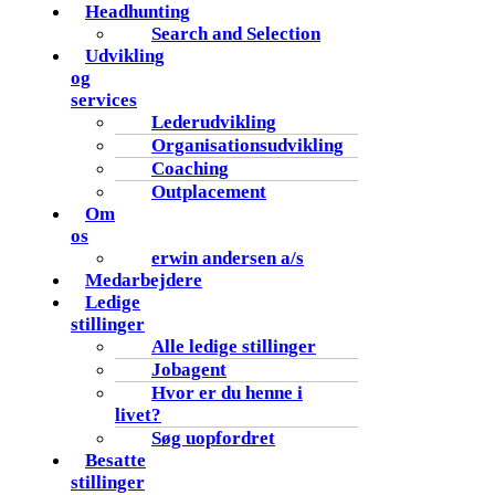
Headhunting
Search and Selection
Udvikling
og
services
Lederudvikling
Organisationsudvikling
Coaching
Outplacement
Om
os
erwin andersen a/s
Medarbejdere
Ledige
stillinger
Alle ledige stillinger
Jobagent
Hvor er du henne i
livet?
Søg uopfordret
Besatte
stillinger