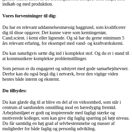
indkøb og med produktion.
Vores forventninger til dig:
Du har en relevant uddannelsesmæssig baggrund, som kvalificerer
dig til disse opgaver. Det kunne være som kemiingeniør,
Cand.scient. i kemi eller lignende. Og så har du gerne minimum 5
års relevant erfaring, for eksempel med vand- og kraftværkskemi.
Du kan naturligvis sætte dig ind i komplekst stof. Og du er i stand til
at kommunikere komplekse problemstillinger.
Som person er du engageret og udstyret med gode samarbejdsevner.
Derfor kan du også begå dig i netværk, hvor den vigtige viden
hentes både internt og eksternt.
Du tilbydes:
Du kan glæde dig til at blive en del af en virksomhed, som står i
centrum af samfundets omstilling mod en bæredygtig fremtid.
Arbejdsmiljøet er godt og inspirerende med fagligt stærke og
motiverede kolleger, som kan give dig faglig sparring på højt niveau.
Du får samtidig en høj grad af selvbestemmelse og masser af
muligheder for både faglig og personlig udvikling.