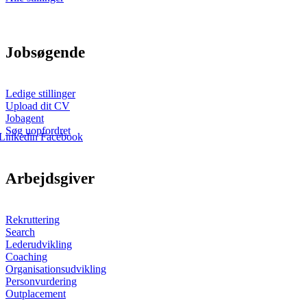
Jobsøgende
Ledige stillinger
Upload dit CV
Jobagent
Søg uopfordret
Linkedin
Facebook
Arbejdsgiver
Rekruttering
Search
Lederudvikling
Coaching
Organisationsudvikling
Personvurdering
Outplacement