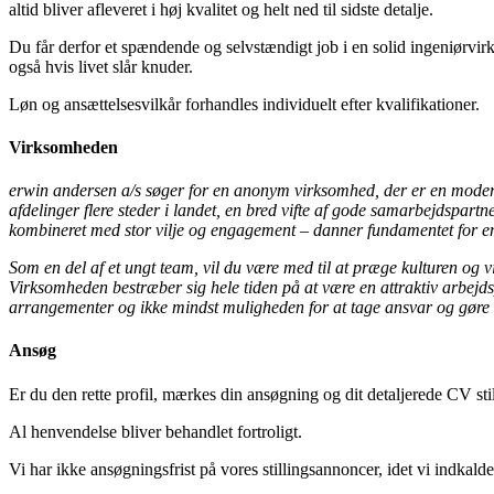
altid bliver afleveret i høj kvalitet og helt ned til sidste detalje.
Du får derfor et spændende og selvstændigt job i en solid ingeniørvir
også hvis livet slår knuder.
Løn og ansættelsesvilkår forhandles individuelt efter kvalifikationer.
Virksomheden
erwin andersen a/s søger for en anonym virksomhed, der er en modern
afdelinger flere steder i landet, en bred vifte af gode samarbejdspart
kombineret med stor vilje og engagement – danner fundamentet for en 
Som en del af et ungt team, vil du være med til at præge kulturen og 
Virksomheden bestræber sig hele tiden på at være en attraktiv arbejdsp
arrangementer og ikke mindst muligheden for at tage ansvar og gøre 
Ansøg
Er du den rette profil, mærkes din ansøgning og dit detaljerede CV s
Al henvendelse bliver behandlet fortroligt.
Vi har ikke ansøgningsfrist på vores stillingsannoncer, idet vi indkald