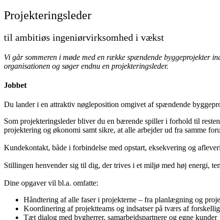
Projekteringsleder
til ambitiøs ingeniørvirksomhed i vækst
Vi går sommeren i møde med en række spændende byggeprojekter inden fo
organisationen og søger endnu en projekteringsleder.
Jobbet
Du lander i en attraktiv nøgleposition omgivet af spændende byggeproj
Som projekteringsleder bliver du en bærende spiller i forhold til reste
projektering og økonomi samt sikre, at alle arbejder ud fra samme for
Kundekontakt, både i forbindelse med opstart, eksekvering og afleveri
Stillingen henvender sig til dig, der trives i et miljø med høj energi, 
Dine opgaver vil bl.a. omfatte:
Håndtering af alle faser i projekterne – fra planlægning og proj
Koordinering af projektteams og indsatser på tværs af forskelli
Tæt dialog med bygherrer, samarbejdspartnere og egne kunder