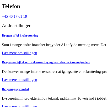
Telefon
+45 40 17 61 19
Andre stillinger
Brugen af AI i rekruttering
Som i mange andre brancher begynder AI at fylde mere og mere. Det 
Læs mere om stillingen
De typiske fejl vi ser i rekruttering, og hvordan du kan undgå dem
Det kræver mange interne ressourcer at igangsætte en rekrutteringspro
Læs mere om stillingen
Belysningsspecialist
Lysberegning, projektering og teknisk rådgivning To veje ind i jobbet 
Læs mere om stillingen