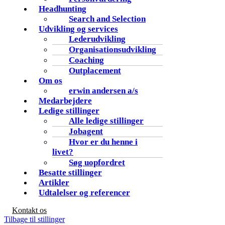
Headhunting
Search and Selection
Udvikling og services
Lederudvikling
Organisationsudvikling
Coaching
Outplacement
Om os
erwin andersen a/s
Medarbejdere
Ledige stillinger
Alle ledige stillinger
Jobagent
Hvor er du henne i
livet?
Søg uopfordret
Besatte stillinger
Artikler
Udtalelser og referencer
Kontakt os
Tilbage til stillinger