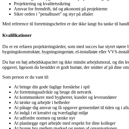
Projektering og kvalitetssikring
Ansvar for fremdrift, tid og økonomi på projekterne
Sikre orden i ”penalhuset” og styr på aftaler
Med reference til forretningschefen er der ikke langt fra tanke til handl
Kvalifikationer
Du er en erfaren projekteringsleder, som med succes har styret større
bygningskonstruktør, bygningsingeniør, el-installatør eller VVS-install
Du har en høj arbejdskapacitet og ikke mindst arbejdsmoral, og din led
opgaver, ligesom du besidder et godt humør, der smitter af på dine om
Som person er du vant til:
At bringe din gode faglige forståelse i spil
At forretningsudvikle og bruge dit netværk
At kommunikere med bygherrer, kunder og leverandører
At tænke og arbejde i helheder
At påtage dig ansvar og få opgaver gennemført til tiden og i afta
At indgå i et kreativt og tværfagligt miljø
At udfordre normen og tænke nyt
At planlægge eget arbejde med respekt for dine kolleger
At bygge bro mellem marked og resten af organisationen