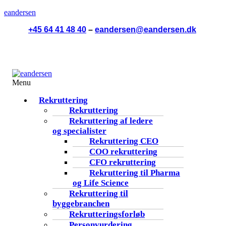
eandersen
+45 64 41 48 40
–
eandersen@eandersen.dk
Menu
Rekruttering
Rekruttering
Rekruttering af ledere
og specialister
Rekruttering CEO
COO rekruttering
CFO rekruttering
Rekruttering til Pharma
og Life Science
Rekruttering til
byggebranchen
Rekrutteringsforløb
Personvurdering