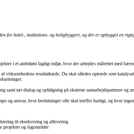
r hotel-, institutions- og boligbyggeri, og der er opbygget en rigtig 
ekter i et ambitiøst fagligt miljø, hvor der arbejdes målrettet med bær
n af virksomhedens resultatkæde. Du skal således optræde som katalysator
udsætninger.
ng samt tæt dialog og opfølgning på eksterne samarbejdspartnere og und
tempo og ansvar, hvor beslutninger ofte skal træffes hurtigt, og hvor inge
ektering til eksekvering og aflevering
ge projekter og fagområder