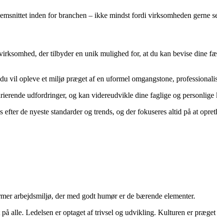
emsnittet inden for branchen – ikke mindst fordi virksomheden gerne se
irksomhed, der tilbyder en unik mulighed for, at du kan bevise dine fæ
u vil opleve et miljø præget af en uformel omgangstone, professionali
ierende udfordringer, og kan videreudvikle dine faglige og personlige
es efter de nyeste standarder og trends, og der fokuseres altid på at op
ormer arbejdsmiljø, der med godt humør er de bærende elementer.
 alle. Ledelsen er optaget af trivsel og udvikling. Kulturen er præget