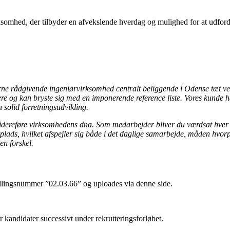
ksomhed, der tilbyder en afvekslende hverdag og mulighed for at udfordr
e rådgivende ingeniørvirksomhed centralt beliggende i Odense tæt ved
nere og kan bryste sig med en imponerende reference liste. Vores kunde h
solid forretningsudvikling.
videreføre virksomhedens dna. Som medarbejder bliver du værdsat hver en
lads, hvilket afspejler sig både i det daglige samarbejde, måden hvorpå
en forskel.
tillingsnummer ”02.03.66” og uploades via denne side.
er kandidater successivt under rekrutteringsforløbet.