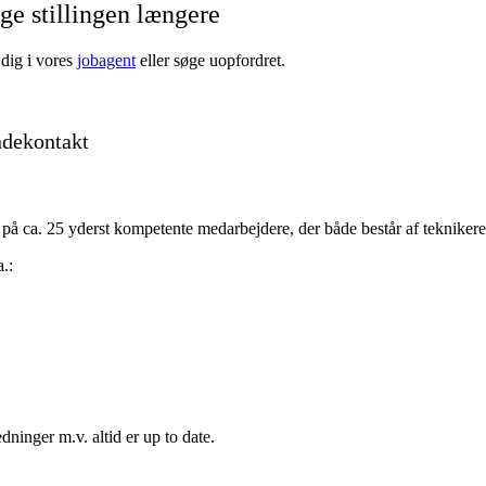
ge stillingen længere
 dig i vores
jobagent
eller søge uopfordret.
ndekontakt
am på ca. 25 yderst kompetente medarbejdere, der både består af tekniker
.:
ninger m.v. altid er up to date.