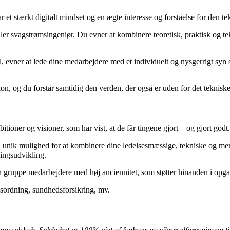
har et stærkt digitalt mindset og en ægte interesse og forståelse for den t
eller svagstrømsingeniør. Du evner at kombinere teoretisk, praktisk og 
sel, evner at lede dine medarbejdere med et individuelt og nysgerrigt sy
ion, og du forstår samtidig den verden, der også er uden for det tekniske 
oner og visioner, som har vist, at de får tingene gjort – og gjort godt.
n unik mulighed for at kombinere dine ledelsesmæssige, tekniske og menn
ingsudvikling.
en gruppe medarbejdere med høj anciennitet, som støtter hinanden i opg
gsordning, sundhedsforsikring, mv.