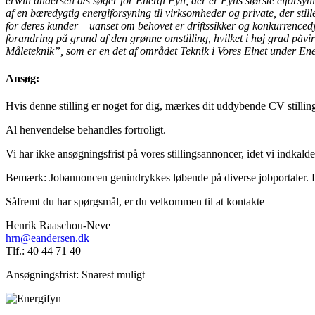
erwin andersen a/s søger for Energi Fyn, der er Fyns største elforsyn
af en bæredygtig energiforsyning til virksomheder og private, der sti
for deres kunder – uanset om behovet er driftssikker og konkurrencedy
forandring på grund af den grønne omstilling, hvilket i høj grad påvirk
Måleteknik”, som er en det af området Teknik i Vores Elnet under En
Ansøg:
Hvis denne stilling er noget for dig, mærkes dit uddybende CV still
Al henvendelse behandles fortroligt.
Vi har ikke ansøgningsfrist på vores stillingsannoncer, idet vi indkald
Bemærk: Jobannoncen genindrykkes løbende på diverse jobportaler. Dette
Såfremt du har spørgsmål, er du velkommen til at kontakte
Henrik Raaschou-Neve
hrn@eandersen.dk
Tlf.: 40 44 71 40
Ansøgningsfrist: Snarest muligt