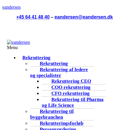
eandersen
+45 64 41 48 40
–
eandersen@eandersen.dk
Menu
Rekruttering
Rekruttering
Rekruttering af ledere
og specialister
Rekruttering CEO
COO rekruttering
CFO rekruttering
Rekruttering til Pharma
og Life Science
Rekruttering til
byggebranchen
Rekrutteringsforløb
Personvurdering