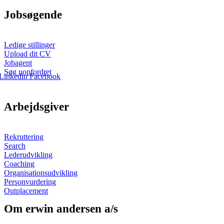
Jobsøgende
Ledige stillinger
Upload dit CV
Jobagent
Søg uopfordret
Linkedin
Facebook
Arbejdsgiver
Rekruttering
Search
Lederudvikling
Coaching
Organisationsudvikling
Personvurdering
Outplacement
Om erwin andersen a/s