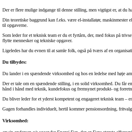
Der er flere mulige indgange til denne stilling, men vigtigst er, at du 
Din teoretiske baggrund kan f.eks. være el-installatør, maskinmester 
til opgaverne.
Som leder for et teknisk team er du et fyrtårn, der, med fokus på triv
flytte mennesker og tekniske opgaver.
Ligeledes har du evnen til at samle folk, også på tværs af en organisat
Du tilbydes:
Du lander i en spændende virksomhed og hos en ledelse med høje ambiti
Der er tale om en spændende stilling, i en solid virksomhed. Du får e
hånd i hånd med teknik, kundefokus og fremsynet produkt- og forretn
Du bliver leder for et yderst kompetent og engageret teknisk team – 
Gagen forhandles individuelt, hertil kommer pensionsordning, fritval
Virksomhed: