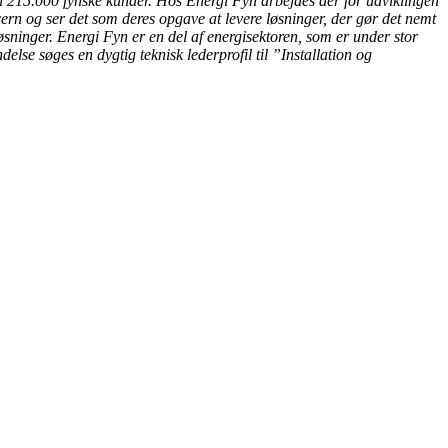
til 215.000 fynske kunder. Hos Energi Fyn arbejdes der for udviklingen
cern og ser det som deres opgave at levere løsninger, der gør det nemt
øsninger. Energi Fyn er en del af energisektoren, som er under stor
else søges en dygtig teknisk lederprofil til ”Installation og