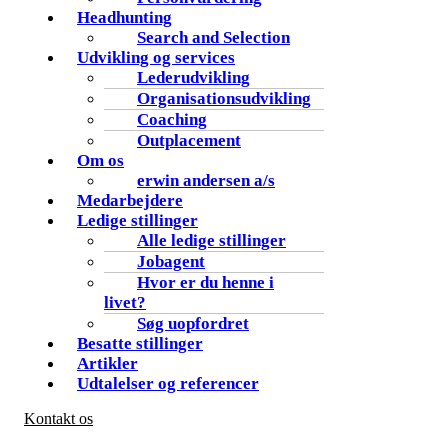
Headhunting
Search and Selection
Udvikling og services
Lederudvikling
Organisationsudvikling
Coaching
Outplacement
Om os
erwin andersen a/s
Medarbejdere
Ledige stillinger
Alle ledige stillinger
Jobagent
Hvor er du henne i
livet?
Søg uopfordret
Besatte stillinger
Artikler
Udtalelser og referencer
Kontakt os