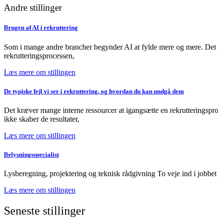
Andre stillinger
Brugen af AI i rekruttering
Som i mange andre brancher begynder AI at fylde mere og mere. Det s
rekrutteringsprocessen,
Læs mere om stillingen
De typiske fejl vi ser i rekruttering, og hvordan du kan undgå dem
Det kræver mange interne ressourcer at igangsætte en rekrutteringspro
ikke skaber de resultater,
Læs mere om stillingen
Belysningsspecialist
Lysberegning, projektering og teknisk rådgivning To veje ind i jobbet
Læs mere om stillingen
Seneste stillinger