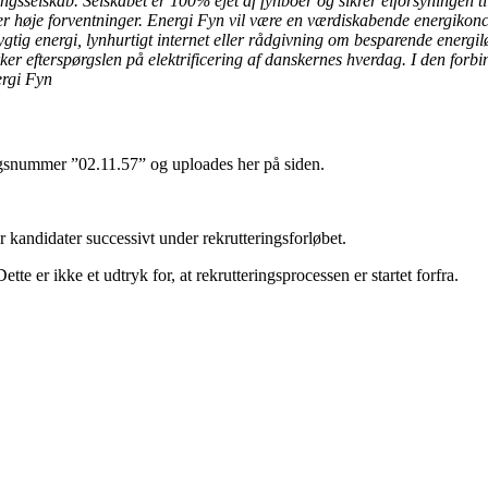
ingsselskab. Selskabet er 100% ejet af fynboer og sikrer elforsyningen 
ller høje forventninger. Energi Fyn vil være en værdiskabende energikon
gtig energi, lynhurtigt internet eller rådgivning om besparende energil
er efterspørgslen på elektrificering af danskernes hverdag. I den forbind
ergi Fyn
ingsnummer ”02.11.57” og uploades her på siden.
er kandidater successivt under rekrutteringsforløbet.
 er ikke et udtryk for, at rekrutteringsprocessen er startet forfra.