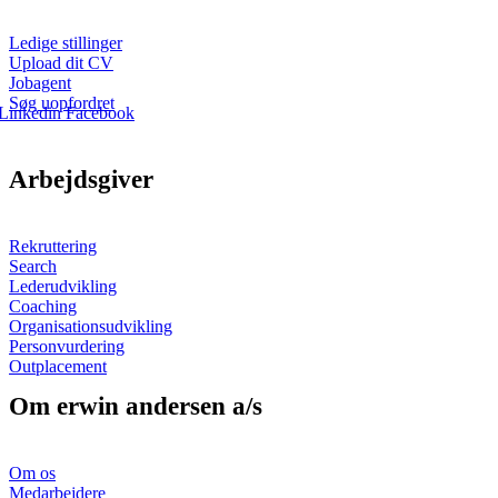
Ledige stillinger
Upload dit CV
Jobagent
Søg uopfordret
Linkedin
Facebook
Arbejdsgiver
Rekruttering
Search
Lederudvikling
Coaching
Organisationsudvikling
Personvurdering
Outplacement
Om erwin andersen a/s
Om os
Medarbejdere