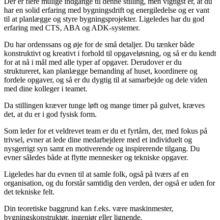
Der er flere mulige indgange til denne stilling, men vigtigst er, at du
har en solid erfaring med bygningsdrift og energiledelse og er vant
til at planlægge og styre bygningsprojekter. Ligeledes har du god
erfaring med CTS, ABA og ADK-systemer.
Du har ordenssans og øje for de små detaljer. Du tænker både
konstruktivt og kreativt i forhold til opgaveløsning, og så er du kendt
for at nå i mål med alle typer af opgaver. Derudover er du
struktureret, kan planlægge bemanding af huset, koordinere og
fordele opgaver, og så er du dygtig til at samarbejde og dele viden
med dine kolleger i teamet.
Da stillingen kræver tunge løft og mange timer på gulvet, kræves
det, at du er i god fysisk form.
Som leder for et veldrevet team er du et fyrtårn, der, med fokus på
trivsel, evner at lede dine medarbejdere med et individuelt og
nysgerrigt syn samt en motiverende og inspirerende tilgang. Du
evner således både at flytte mennesker og tekniske opgaver.
Ligeledes har du evnen til at samle folk, også på tværs af en
organisation, og du forstår samtidig den verden, der også er uden for
det tekniske felt.
Din teoretiske baggrund kan f.eks. være maskinmester,
bygningskonstruktør, ingeniør eller lignende.