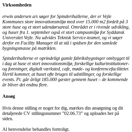
Virksomheden
erwin andersen a/s søger for Spinderihallerne, der er Vejle
Kommunes store innovationsmiljø med over 15.000 m2 fordelt på 3
store huse og et stort udendørsareal. Området er i rivende udvikling,
og huser fra 1. september også et stort campusmiljø for Syddansk
Universitet Vejle. Nu udvides Teknisk Service-teamet, og vi søger
derfor en Facility Manager til at stå i spidsen for den samlede
bygningsmasse på matriklen.
Spinderihallerne er oprindeligt gamle fabriksbygninger ombygget til
i dag at huse et stort innovationsmiljø, forskellige kulturinstitutioner-
og foreninger, digitalt værksted, cafe, møde- og konferencefaciliteter.
Hertil kommer, at huset ofte bruges til udstillinger, og forskellige
events. Pt. går årligt 185.000 gæster gennem huset – de kommende
år bliver det endnu flere.
Ansøg
Hvis denne stilling er noget for dig, mærkes din ansøgning og dit
detaljerede CV stillingsnummer ”02.06.73” og uploades her på
siden.
Al henvendelse behandles fortroligt.