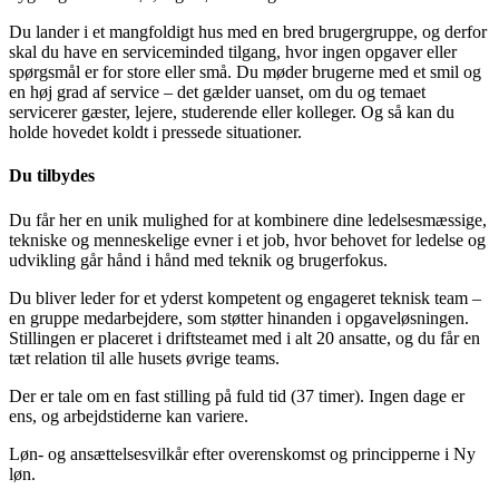
Du lander i et mangfoldigt hus med en bred brugergruppe, og derfor
skal du have en serviceminded tilgang, hvor ingen opgaver eller
spørgsmål er for store eller små. Du møder brugerne med et smil og
en høj grad af service – det gælder uanset, om du og temaet
servicerer gæster, lejere, studerende eller kolleger. Og så kan du
holde hovedet koldt i pressede situationer.
Du tilbydes
Du får her en unik mulighed for at kombinere dine ledelsesmæssige,
tekniske og menneskelige evner i et job, hvor behovet for ledelse og
udvikling går hånd i hånd med teknik og brugerfokus.
Du bliver leder for et yderst kompetent og engageret teknisk team –
en gruppe medarbejdere, som støtter hinanden i opgaveløsningen.
Stillingen er placeret i driftsteamet med i alt 20 ansatte, og du får en
tæt relation til alle husets øvrige teams.
Der er tale om en fast stilling på fuld tid (37 timer). Ingen dage er
ens, og arbejdstiderne kan variere.
Løn- og ansættelsesvilkår efter overenskomst og principperne i Ny
løn.