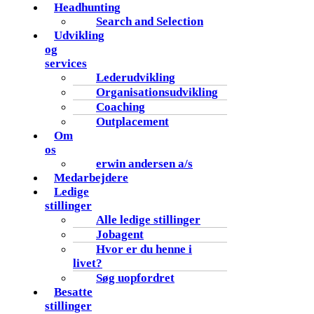
Headhunting
Search and Selection
Udvikling
og
services
Lederudvikling
Organisationsudvikling
Coaching
Outplacement
Om
os
erwin andersen a/s
Medarbejdere
Ledige
stillinger
Alle ledige stillinger
Jobagent
Hvor er du henne i
livet?
Søg uopfordret
Besatte
stillinger