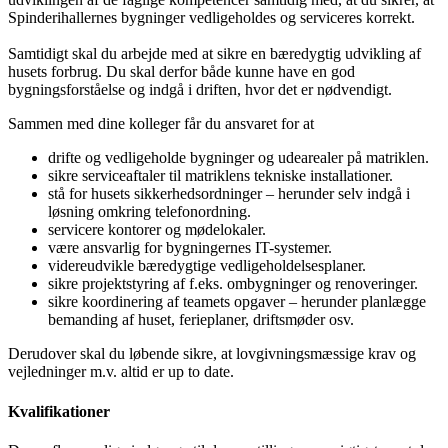
Spinderihallernes bygninger vedligeholdes og serviceres korrekt.
Samtidigt skal du arbejde med at sikre en bæredygtig udvikling af
husets forbrug. Du skal derfor både kunne have en god
bygningsforståelse og indgå i driften, hvor det er nødvendigt.
Sammen med dine kolleger får du ansvaret for at
drifte og vedligeholde bygninger og udearealer på matriklen.
sikre serviceaftaler til matriklens tekniske installationer.
stå for husets sikkerhedsordninger – herunder selv indgå i
løsning omkring telefonordning.
servicere kontorer og mødelokaler.
være ansvarlig for bygningernes IT-systemer.
videreudvikle bæredygtige vedligeholdelsesplaner.
sikre projektstyring af f.eks. ombygninger og renoveringer.
sikre koordinering af teamets opgaver – herunder planlægge
bemanding af huset, ferieplaner, driftsmøder osv.
Derudover skal du løbende sikre, at lovgivningsmæssige krav og
vejledninger m.v. altid er up to date.
Kvalifikationer